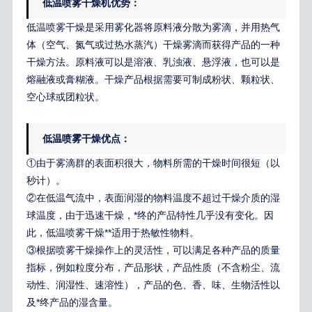
低温喷雾干燥机
优势：
低温喷雾干燥是采用雾化器将原料液分散为雾滴，并用热气
体（空气、氮气或过热水蒸汽）干燥雾滴而获得产品的一种
干燥方法。原料液可以是溶液、乳浊液、悬浮液，也可以是
熔融液或膏糊液。干燥产品根据需要可制成粉状、颗粒状、
空心球或团粒状。
低温喷雾干燥优点：
①由于雾滴群的表面积很大，物料所需的干燥时间很短（以
秒计）。
②在低温气流中，表面润湿的物料温度不超过干燥介质的湿
球温度，由于迅速干燥，*终的产品特性几乎没有变化。因
此，低温喷雾干燥**适用于热敏性物料。
③根据喷雾干燥操作上的灵活性，可以满足各种产品的质量
指标，例如粒度分布，产品形状，产品性质（不含粉尘、流
动性、润湿性、速溶性），产品的色、香、味、生物活性以
及*终产品的湿含量。