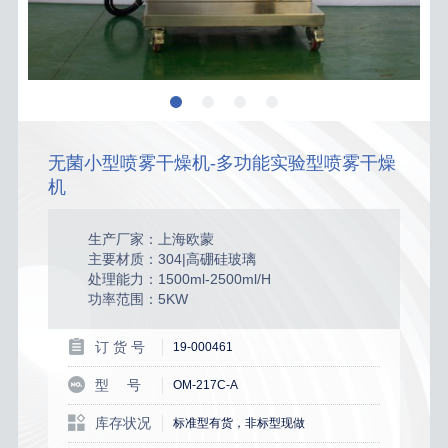
无菌小型喷雾干燥机-多功能实验型喷雾干燥
机
生产厂家：上海欧蒙
主要材质：304|高硼硅玻璃
处理能力：1500ml-2500ml/H
功率范围：5KW
订 货 号
19-000461
型 号
OM-217C-A
库存状况
标准型有货，非标型现做