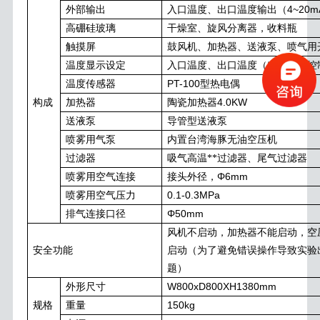
4~20m
外部输出
入口温度、出口温度输出（
高硼硅玻璃
干燥室、旋风分离器，收料瓶
触摸屏
鼓风机、加热器、送液泵、喷气用
温度显示设定
入口温度、出口温度（出口温度控
PT-100
温度传感器
型热电偶
4.0KW
构成
加热器
陶瓷加热器
送液泵
导管型送液泵
喷雾用气泵
内置台湾海豚无油空压机
过滤器
吸气高温**过滤器、尾气过滤器
Φ6mm
喷雾用空气连接
接头外径，
0.1-0.3MPa
喷雾用空气压力
Φ50mm
排气连接口径
风机不启动，加热器不能启动，空
安全功能
启动（为了避免错误操作导致实验
题）
W800xD800XH1380mm
外形尺寸
150kg
规格
重量