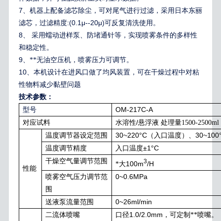
7
、机器上配备滤芯除尘，可对尾气进行过滤，采用日本东丽
:(0.1μ--20μ)
滤芯，过滤精度
可反复清洗使用。
8
、
采用蠕动进样泵、防堵通针等，实现喷雾条件的多样性
和稳定性。
9
、**无油空压机，喷雾压力可调节。
10
、本机设计在进风口做了均风装置，可在干燥过程中对粘
性物料减少黏壁问题
技术参数：
OM-217C-A
型号
/
对应试料
水溶性
悬浮液 处理量1500-2500ml
30~220°C
30~100
温度调节器设定范围
（入口温度）、
±1°C
温度调节精度
入口温度
干燥空气量调节范围
3
100m
/H
*大
性能
0~0.6MPa
喷雾空气压力调节范
围
0~26ml/min
送液泵流量范围
1.0/2.0mm
二流体喷嘴
口径
，可定制**喷嘴。