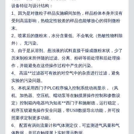
设备特征与设计结构：
1
、因为是对微粒子样品实施瞬间加热，样品粉体本身并没有
受到高温影响，热稳定性较差的样品也能够放心的得到微粉
末。
2
、喷雾后的微粉末，水分含量低、不会氧化（热敏性物料除
外）、无污染。
3
、由于是从溶剂、悬浊液的试料直接干燥成微粉末状，少了
历来制粉末所伴随的过滤、分离、粉碎等前处理和后处理操
作，并能避免在这些操作过程中产生的污染。
4
、
高温**过滤器可有效的对空气中的杂质进行过滤，避免
实验的污染问题。
5
PLC
、本机采用西门子
程序编入控制系统动画显示，（风
机、加热器、空压机、蠕动泵等在触摸屏操作控制和参数设
定）控制箱内电器均为知名**西门子和施耐德，运行稳定，
程序互锁避免操作安全问题，带USB数据导出功能，并可按
照要求定制更多功能。
6
、
配置有涡街流量计和气体测定仪，可监测进气风量和气
体数据，并可在触摸屏上实时显示数据。