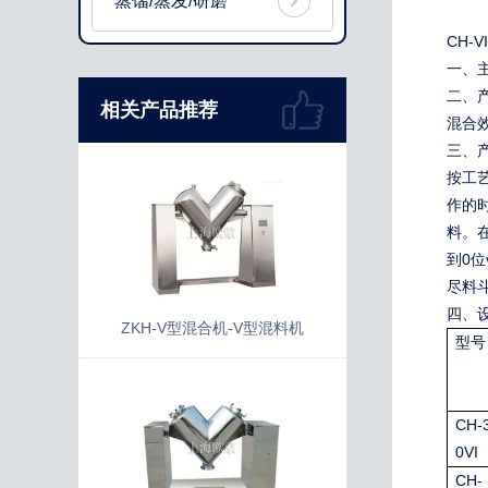
蒸馏/蒸发/研磨
CH-VI
一、
二、
相关产品推荐
混合
三、
按工
作的
料。
0
到
位
尽料
四、
ZKH-V型混合机-V型混料机
型号
CH-
0VI
CH-