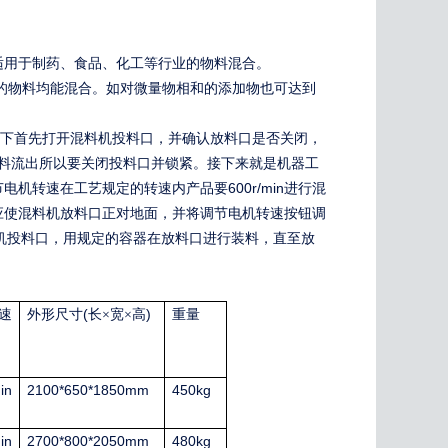
适用于制药、食品、化工等行业的物料混合。
的物料均能混合。如对微量物相和的添加物也可达到
下首先打开混料机投料口，并确认放料口是否关闭，
料流出所以要关闭投料口并锁紧。接下来就是机器工
600r/min
节电机转速在工艺规定的转速内产品要
进行混
应使混料机放料口正对地面，并将调节电机转速按钮调
机投料口，用规定的容器在放料口进行装料，直至放
(
)
速
外形尺寸
长×宽×高
重量
in
2100*650*1850mm
450kg
in
2700*800*2050mm
480kg