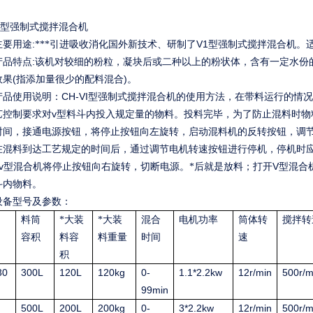
型强制式搅拌混合机
:
V1
主要用途
***引进吸收消化国外新技术、研制了
型强制式搅拌混合机。
:
产品特点
该机对较细的粉粒，凝块后或二种以上的粉状体，含有一定水份
(
)
效果
指添加量很少的配料混合
。
CH-VI
产品使用说明：
型强制式搅拌混合机的使用方法，在带料运行的情况
v
艺控制要求对
型料斗内投入规定量的物料。投料完毕，为了防止混料时物
时间，接通电源按钮，将停止按钮向左旋转，启动混料机的反转按钮，调
在混料到达工艺规定的时间后，通过调节电机转速按钮进行停机，停机时
v
V
型混合机将停止按钮向右旋转，切断电源。*后就是放料；打开
型混合
斗内物料。
设备型号及参数：
料筒
*大装
*大装
混合
电机功率
筒体转
搅拌转
容积
料容
料重量
时间
速
积
30
300L
120L
120kg
0-
1.1*2.2kw
12r/min
500r/m
99min
500L
200L
200kg
0-
3*2.2kw
12r/min
500r/m