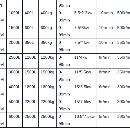
I
99min
1000L
400L
400kg
0-
5.5*2.2kw
10r/min
500r/m
VI
99min
1500L
600L
600kg
0-
7.5*3kw
10r/min
500r/m
VI
99min
2000L
850L
850kg
0-
7.5*4kw
10r/min
350r/m
VI
99min
2500L
1200L
1200kg
0-
11*4kw
8r/min
350r/m
VI
99min
3000L
1500L
1500kg
0-
11*5.5kw
8r/min
350r/m
VI
99min
4000L
1800L
1800kg
0-
15*5.5kw
6r/min
300r/m
VI
99min
5000L
2200L
2200kg
0-
15*7.5kw
5r/min
300r/m
VI
99min
6000L
2500L
2500kg
0-
18.5*7.5kw
5r/min
300r/m
VI
99min