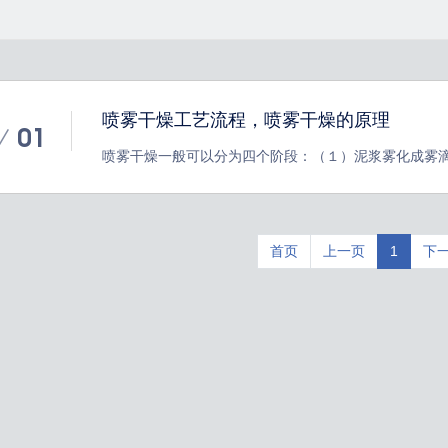
喷雾干燥工艺流程，喷雾干燥的原理
01
喷雾干燥一般可以分为四个阶段：（１）泥浆雾化成雾
滴干燥（水分蒸发）（４）干燥产品与空气分离其中*重
化泥浆雾化即将泥浆分散为微细的雾滴。雾滴的平均直
确定雾滴大小。雾滴大小
首页
上一页
1
下