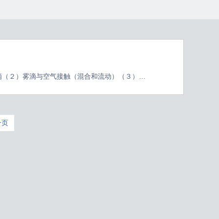
滴（２）雾滴与空气接触（混合和流动）（３）雾
要的是雾化与干燥，直接影响产品质量。泥浆的雾
径约为１５０～３５０μｍ，按粉料的不同用途，
一页