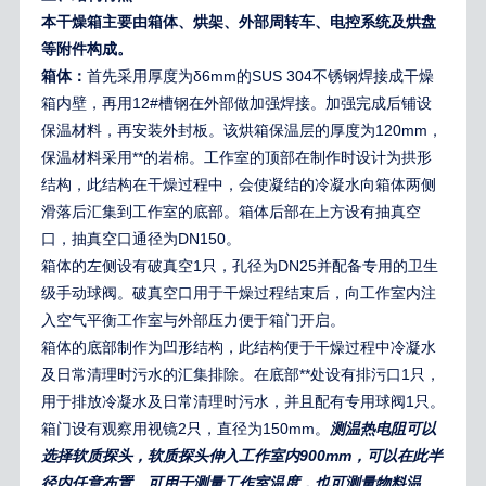
本干燥箱主要由箱体、烘架、外部周转车、电控系统及烘盘
等附件构成。
箱体：
首先采用厚度为δ6mm的SUS 304不锈钢焊接成干燥
箱内壁，再用12#槽钢在外部做加强焊接。加强完成后铺设
保温材料，再安装外封板。该烘箱保温层的厚度为120mm，
保温材料采用**的岩棉。工作室的顶部在制作时设计为拱形
结构，此结构在干燥过程中，会使凝结的冷凝水向箱体两侧
滑落后汇集到工作室的底部。箱体后部在上方设有抽真空
口，抽真空口通径为DN150。
箱体的左侧设有破真空1只，孔径为DN25并配备专用的卫生
级手动球阀。破真空口用于干燥过程结束后，向工作室内注
入空气平衡工作室与外部压力便于箱门开启。
箱体的底部制作为凹形结构，此结构便于干燥过程中冷凝水
及日常清理时污水的汇集排除。在底部**处设有排污口1只，
用于排放冷凝水及日常清理时污水，并且配有专用球阀1只。
箱门设有观察用视镜2只，直径为150mm。
测温热电阻可以
选择软质探头，软质探头伸入工作室内
900mm
，可以在此半
径内任意布置。可用于测量工作室温度，也可测量物料温