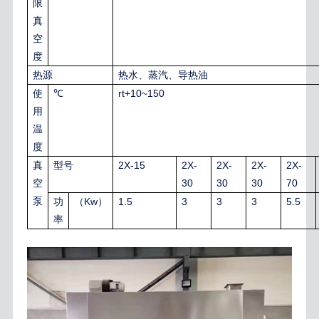
限
真
空
度
热源
热水、蒸汽、导热油
rt+10~150
使
℃
用
温
度
2X-15
2X-
2X-
2X-
2X-
真
型号
30
30
30
70
空
泵
Kw
1.5
3
3
3
5.5
功
（
）
率