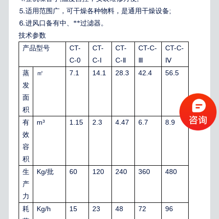
;
⒌
适用范围广，可干燥各种物料，是通用干燥设备
⒍
进风口备有中、**过滤器。
技术参数
CT-
CT-
CT-
CT-C-
CT-C-
产品型号
C-0
C-
C-
Ⅰ
Ⅱ
Ⅲ
Ⅳ
7.1
14.1
28.3
42.4
56.5
蒸
㎡
发
面
积
m³
1.15
2.3
4.47
6.7
8.9
有
效
容
积
Kg/
60
120
240
360
480
生
批
产
力
Kg/h
15
23
48
72
96
耗