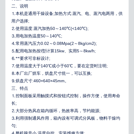
二、说明
;
:
⒈
本机是通用干燥设备
加热方式
蒸汽、电、蒸汽电两用，供
;
用户选择
:
50
140
(<140
);
⒉
使用温度
蒸汽加热
～
℃
℃
50
140
;
⒊
用电加热温度
～
℃
0.02
0.08Mpa(2
8kg/cm2);
⒋
常用蒸汽压力
～
～
15kw
5
8kw/h;
⒌
配用电加热按
Ⅰ
型计算
、实用
～
;
⒍
**要求可非标设计
140
60
;
⒎
使用温度大于
℃
或小于
℃
，要在定货时注明
;
⒏
本厂出厂烘车，烘盘尺寸统一，可以互换
:460×640×45mm
⒐
烘盘尺寸
。
三、特点
⒈
控制面板采用触摸式和按钮式控制，操作方便，使用寿命
;
长
;
⒉
大部分热风在箱内循环，热效率高，节约能源
⒊
利用强制通风作用，箱内设有可调式分风板，物料干燥均
;
匀
,
;
⒋
整机噪音小
温度自控，安装维修方便